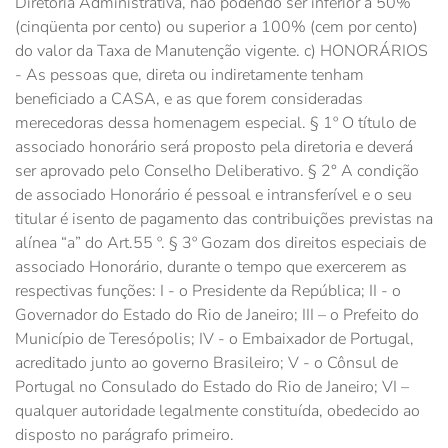
Diretoria Administrativa, não podendo ser inferior a 50%
(cinqüenta por cento) ou superior a 100% (cem por cento)
do valor da Taxa de Manutenção vigente. c) HONORÁRIOS
- As pessoas que, direta ou indiretamente tenham
beneficiado a CASA, e as que forem consideradas
merecedoras dessa homenagem especial. § 1º O título de
associado honorário será proposto pela diretoria e deverá
ser aprovado pelo Conselho Deliberativo. § 2° A condição
de associado Honorário é pessoal e intransferível e o seu
titular é isento de pagamento das contribuições previstas na
alínea “a” do Art.55 º. § 3º Gozam dos direitos especiais de
associado Honorário, durante o tempo que exercerem as
respectivas funções: I - o Presidente da República; II - o
Governador do Estado do Rio de Janeiro; III – o Prefeito do
Município de Teresópolis; IV - o Embaixador de Portugal,
acreditado junto ao governo Brasileiro; V - o Cônsul de
Portugal no Consulado do Estado do Rio de Janeiro; VI –
qualquer autoridade legalmente constituída, obedecido ao
disposto no parágrafo primeiro.