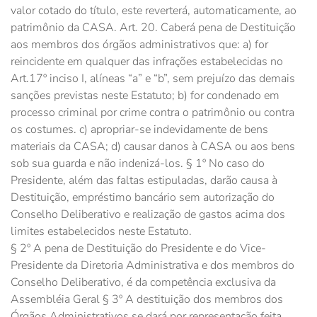
valor cotado do título, este reverterá, automaticamente, ao
patrimônio da CASA. Art. 20. Caberá pena de Destituição
aos membros dos órgãos administrativos que: a) for
reincidente em qualquer das infrações estabelecidas no
Art.17º inciso I, alíneas “a” e “b”, sem prejuízo das demais
sanções previstas neste Estatuto; b) for condenado em
processo criminal por crime contra o patrimônio ou contra
os costumes. c) apropriar-se indevidamente de bens
materiais da CASA; d) causar danos à CASA ou aos bens
sob sua guarda e não indenizá-los. § 1º No caso do
Presidente, além das faltas estipuladas, darão causa à
Destituição, empréstimo bancário sem autorização do
Conselho Deliberativo e realização de gastos acima dos
limites estabelecidos neste Estatuto.
§ 2º A pena de Destituição do Presidente e do Vice-
Presidente da Diretoria Administrativa e dos membros do
Conselho Deliberativo, é da competência exclusiva da
Assembléia Geral § 3º A destituição dos membros dos
Órgãos Administrativos se dará por representação feita