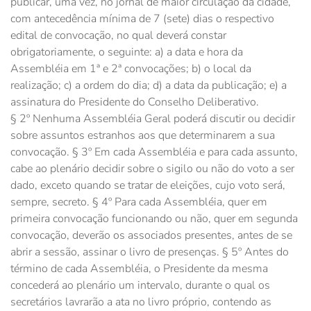
publicar, uma vez, no jornal de maior circulação da cidade,
com antecedência mínima de 7 (sete) dias o respectivo
edital de convocação, no qual deverá constar
obrigatoriamente, o seguinte: a) a data e hora da
Assembléia em 1ª e 2ª convocações; b) o local da
realização; c) a ordem do dia; d) a data da publicação; e) a
assinatura do Presidente do Conselho Deliberativo.
§ 2º Nenhuma Assembléia Geral poderá discutir ou decidir
sobre assuntos estranhos aos que determinarem a sua
convocação. § 3º Em cada Assembléia e para cada assunto,
cabe ao plenário decidir sobre o sigilo ou não do voto a ser
dado, exceto quando se tratar de eleições, cujo voto será,
sempre, secreto. § 4º Para cada Assembléia, quer em
primeira convocação funcionando ou não, quer em segunda
convocação, deverão os associados presentes, antes de se
abrir a sessão, assinar o livro de presenças. § 5º Antes do
término de cada Assembléia, o Presidente da mesma
concederá ao plenário um intervalo, durante o qual os
secretários lavrarão a ata no livro próprio, contendo as