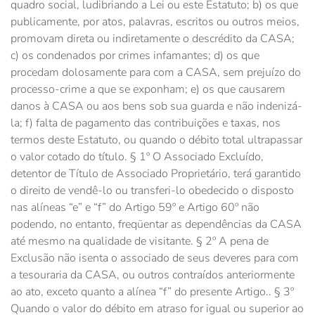
quadro social, ludibriando a Lei ou este Estatuto; b) os que
publicamente, por atos, palavras, escritos ou outros meios,
promovam direta ou indiretamente o descrédito da CASA;
c) os condenados por crimes infamantes; d) os que
procedam dolosamente para com a CASA, sem prejuízo do
processo-crime a que se exponham; e) os que causarem
danos à CASA ou aos bens sob sua guarda e não indenizá-
la; f) falta de pagamento das contribuições e taxas, nos
termos deste Estatuto, ou quando o débito total ultrapassar
o valor cotado do título. § 1º O Associado Excluído,
detentor de Título de Associado Proprietário, terá garantido
o direito de vendê-lo ou transferi-lo obedecido o disposto
nas alíneas “e” e “f” do Artigo 59º e Artigo 60º não
podendo, no entanto, freqüentar as dependências da CASA
até mesmo na qualidade de visitante. § 2º A pena de
Exclusão não isenta o associado de seus deveres para com
a tesouraria da CASA, ou outros contraídos anteriormente
ao ato, exceto quanto a alínea “f” do presente Artigo.. § 3º
Quando o valor do débito em atraso for igual ou superior ao