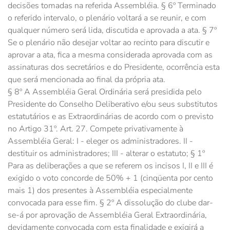
decisões tomadas na referida Assembléia. § 6º Terminado
o referido intervalo, o plenário voltará a se reunir, e com
qualquer número será lida, discutida e aprovada a ata. § 7º
Se o plenário não desejar voltar ao recinto para discutir e
aprovar a ata, fica a mesma considerada aprovada com as
assinaturas dos secretários e do Presidente, ocorrência esta
que será mencionada ao final da própria ata.
§ 8º A Assembléia Geral Ordinária será presidida pelo
Presidente do Conselho Deliberativo e/ou seus substitutos
estatutários e as Extraordinárias de acordo com o previsto
no Artigo 31º. Art. 27. Compete privativamente à
Assembléia Geral: I - eleger os administradores. II -
destituir os administradores; III - alterar o estatuto; § 1º
Para as deliberações a que se referem os incisos I, II e III é
exigido o voto concorde de 50% + 1 (cinqüenta por cento
mais 1) dos presentes à Assembléia especialmente
convocada para esse fim. § 2º A dissolução do clube dar-
se-á por aprovação de Assembléia Geral Extraordinária,
devidamente convocada com esta finalidade e exigirá a